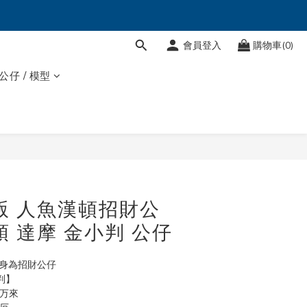
會員登入
購物車(0)
 公仔 / 模型
立即購買
版 人魚漢頓招財公
頓 達摩 金小判 公仔
化身為招財公仔
判】
客万來