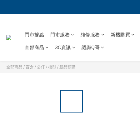
門市據點
門市服務
維修服務
新機購買
全部商品
3C資訊
認識Q哥
全部商品
/
盲盒 / 公仔 / 模型
/
新品預購