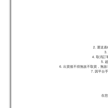
2. 運
3
4. 取消
5.
6. 出貨後不得無故不取貨，無
7. 因平
在您