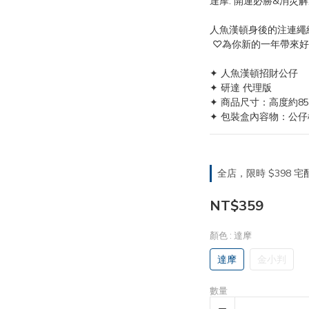
達摩: 開運必勝&消災
人魚漢頓身後的注連繩
 ♡為你新的一年帶來好
✦ 人魚漢頓招財公仔
✦ 研達 代理版
✦ 商品尺寸：高度約85m
✦ 包裝盒內容物：公仔
全店，限時 $398
NT$359
顏色
: 達摩
達摩
金小判
數量