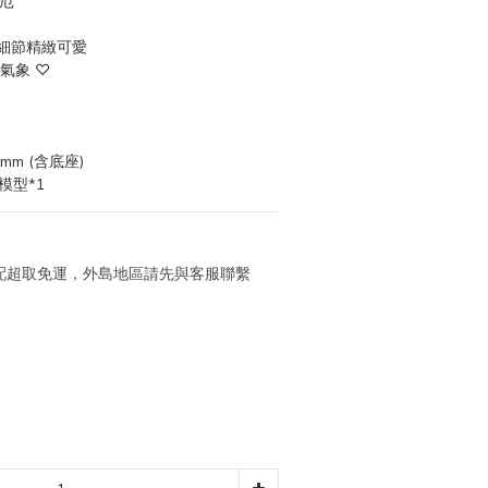
解厄
細節精緻可愛
氣象 ♡
m (含底座)
模型*1
 宅配超取免運，外島地區請先與客服聯繫