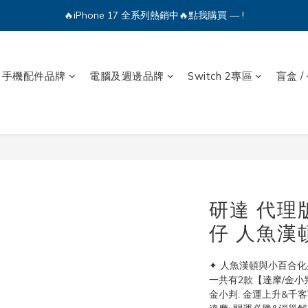
🔥iPhone 17 全系列熱銷中🔥點我購買 — !
🔥iPhone 17 全系列熱銷中🔥點我購買 — !
💕加入Q哥 Line 新好友領優惠券！🎫
手機配件品牌
電腦及週邊品牌
Switch 2專區
盲盒 /
🔥iPhone 17 全系列熱銷中🔥點我購買 — !
研達 代理
仔 人魚漢
✦ 人魚漢頓與小百合
一共有2款【達摩/金小
金小判: 金運上升&千