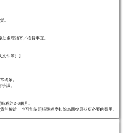
貨。
協助處理補寄／換貨事宜。
及文件等）】
。
正常現象。
有爭議。
時程約2-6個月。
退貨的權益，也可能依照損毀程度扣除為回復原狀所必要的費用。