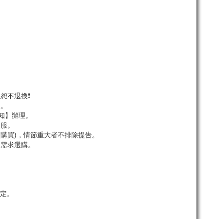
恕不退換❗
服。
須知】辦理。
客服。
市購買)，情節重大者不排除提告。
依需求選購。
定。