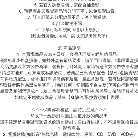
5. 若官方調整售價，需配合補差額。
6. 預購商品與現貨商品請分開下單，以免影響出貨。
7. 訂金訂單若分配數量不足，將全額退款。
8. 訂金取消不退。
✅ 下單付款即視同同意以上規則。
(封面包裝僅供示意，請以實際出貨為準)
📦 商品說明
1. 本賣場商品皆為🔸日版／台灣代理版🔸絕無仿冒品。
送過程難免造成外盒損傷，如對外盒有嚴格要求，請至門市選購。❗非嚴重盒損
. 商品資訊以官方公告為準，發售日可能延期，敬請留意官方公告或洽客
訂單請提前通知，可來電或私訊洽詢，若商品已出貨須配合【缺件/退換貨
 超商與物流配送，發貨後訂單貨況偶有延遲，屬正常狀況，若有疑問請洽
故不取貨者將列為黑名單客戶，拒絕任何一切網路平台交易(仍可自行到門
台手續費及相關營運成本，線上售價與實體門市可能有所差異，敬請理解並
如確定不領收該商品，請依【🔄缺件/退換貨須知】辦理。
⚠️⚠️⚠️保障你我權益，請特別注意⚠️⚠️⚠️
🔻以下一經拆封即無法回復原狀的商品🔻
還不確定是否要辦理退貨以前請勿拆封，售出拆封後，即不適用退換貨規
1. 影音商品
2. 電腦軟體(如影音/遊戲光碟、電腦軟體、序號、CD、DVD、VCD等)