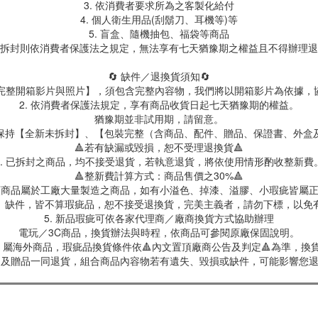
3. 依消費者要求所為之客製化給付
4. 個人衛生用品(刮鬍刀、耳機等)等
5. 盲盒、隨機抽包、福袋等商品
拆封則依消費者保護法之規定，無法享有七天猶豫期之權益且不得辦理退
🔄 缺件／退換貨須知🔄
製【完整開箱影片與照片】，須包含完整內容物，我們將以開箱影片為依據，
2. 依消費者保護法規定，享有商品收貨日起七天猶豫期的權益。
猶豫期並非試用期，請留意。
保持【全新未拆封】、【包裝完整（含商品、配件、贈品、保證書、外盒
🔺若有缺漏或毀損，恕不受理退換貨🔺
3. 已拆封之商品，均不接受退貨，若執意退貨，將依使用情形酌收整新費
🔺整新費計算方式：商品售價之30%🔺
具類商品屬於工廠大量製造之商品，如有小溢色、掉漆、溢膠、小瑕疵皆屬
、缺件，皆不算瑕疵品，恕不接受退換貨，完美主義者，請勿下標，以免
5. 新品瑕疵可依各家代理商／廠商換貨方式協助辦理
電玩／3C商品，換貨辦法與時程，依商品可參閱原廠保固說明。
屬海外商品，瑕疵品換貨條件依🔺內文置頂廠商公告及判定🔺為準，換貨
商品及贈品一同退貨，組合商品內容物若有遺失、毀損或缺件，可能影響您