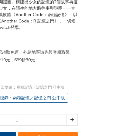
開謎團。構建出少女的記憶的2個故事再度
少女，在陌生的地方將往事與謎團一一查
遊戲軟體《Another Code：兩種記憶》，以
nother Code：R 記憶之門》，一切煥
witch登場。
 宅配超取免運，外島地區請先與客服聯繫
10元，699折30元
 Code 回憶錄：兩種記憶／記憶之門 亞中版
ode 回憶錄：兩種記憶／記憶之門 亞中版