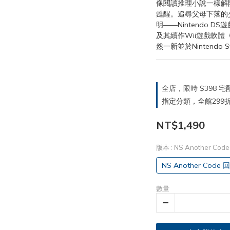
像閱讀推理小說一樣解
甦醒。追尋父母下落的
明——Nintendo DS
及其續作Wii遊戲軟體《A
然一新並於Nintendo S
全店，限時 $398
指定分類，全館299折
NT$1,490
版本
: NS Another
NS Another C
數量