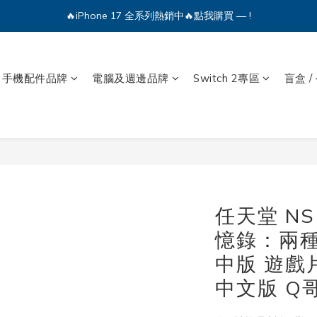
🔥iPhone 17 全系列熱銷中🔥點我購買 — !
💕加入Q哥 Line 新好友領優惠券！🎫
🔥iPhone 17 全系列熱銷中🔥點我購買 — !
手機配件品牌
電腦及週邊品牌
Switch 2專區
盲盒 /
任天堂 NS 
憶錄：兩種
中版 遊戲片
中文版 Q