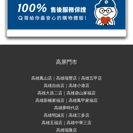
高屏門市
高雄鳳山店｜高雄瑞豐店｜高雄五甲店
高雄自由店｜高雄小港店
高雄大昌二店｜高雄鼎山家福店
高雄新楠家福店｜高雄鳳甲家福店
高雄夢時代店
高雄明誠店｜高雄三多店
高雄五福店｜高雄中華三店
高雄瑞隆店