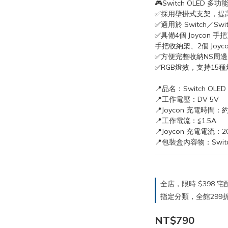
🎮Switch OLED 多
✅採用壁掛式支架，提
✅適用於 Switch／Swi
✅具備4個 Joycon 
手把收納架、2個 Joy
✅方便完整收納NS周
✅RGB燈效，支持15
📍品名：Switch OL
📍工作電壓：DV 5V
📍Joycon 充電時間：約
📍工作電流：≦1.5A
📍Joycon 充電電流：2
📍包裝盒內容物：Switc
全店，限時 $398
指定分類，全館299折
NT$790