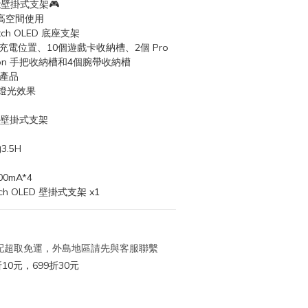
功能壁掛式支架🎮
高空間使用
tch OLED 底座支架
手把充電位置、10個遊戲卡收納槽、2個 Pro 
con 手把收納槽和4個腕帶收納槽
邊產品
種燈光效果
ED 壁掛式支架
3.5H
00mA*4
h OLED 壁掛式支架 x1
 宅配超取免運，外島地區請先與客服聯繫
10元，699折30元