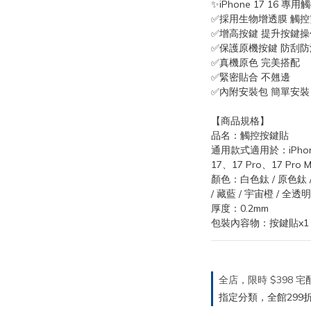
✨iPhone 17 16 專
✅採用生物增透膜 觸控
✅增高按鍵 提升按鍵操
✅保護原機按鍵 防刮防
✅真機原色 完美搭配
✅緊密貼合 不翹邊
✅內附安裝包 簡單安裝
【商品規格】
品名：觸控按鍵貼
通用款式適用於：iPhone 1
17、17 Pro、17 Pro 
顏色：白色鈦 / 原色鈦 / 
/ 藏藍 / 宇宙橙 / 全透明 
厚度：0.2mm
包裝內容物：按鍵貼x1 
全店，限時 $398
指定分類，全館299折