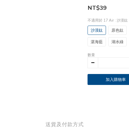
NT$39
不適用於 17 Air
: 沙漠鈦
沙漠鈦
原色鈦
湛海藍
湖水綠
數量
加入購物車
送貨及付款方式