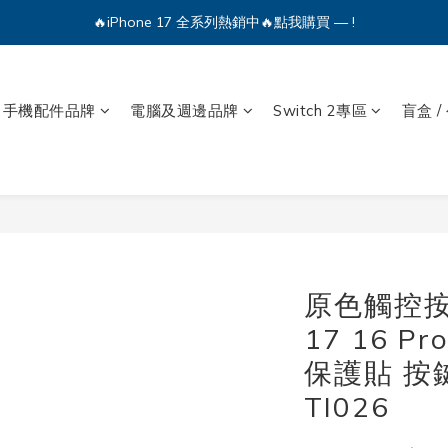
🔥iPhone 17 全系列熱銷中🔥點我購買 — !
💕加入Q哥 Line 新好友領優惠券！🎫
🔥iPhone 17 全系列熱銷中🔥點我購買 — !
手機配件品牌
電腦及週邊品牌
Switch 2專區
盲盒 /
原色觸控按鍵
17 16 Pr
保護貼 按
TI026