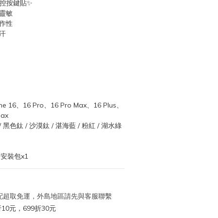
用觸控按鍵貼✨
靈敏
作性
汗
6、16 Pro、16 Pro Max、16 Plus、
Max
黑色鈦 / 沙漠鈦 / 湛海藍 / 粉紅 / 湖水綠 
 
安裝包x1
 宅配超取免運，外島地區請先與客服聯繫
10元，699折30元