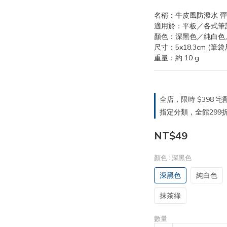
名稱：牛皮風防潑水 
適用於：平板／各式筆
顏色：深黑色／純白色
尺寸：5x18.3cm (筆袋
重量：約 10 g
全店，限時 $398
指定分類，全館299折
NT$49
顏色
: 深黑色
深黑色
純白色
抹茶綠
數量