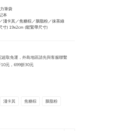
彈力筆袋
記本
／淺卡其／焦糖棕／胭脂粉／抹茶綠
尺寸) 19x2cm (鬆緊帶尺寸)
 宅配超取免運，外島地區請先與客服聯繫
10元，699折30元
淺卡其
焦糖棕
胭脂粉