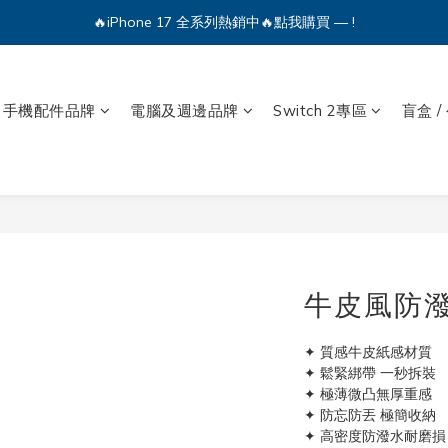
🔥iPhone 17 全系列熱銷中🔥點我購買 — !
💕加入Q哥 Line 新好友領優惠券！🎫
🔥iPhone 17 全系列熱銷中🔥點我購買 — !
手機配件品牌
電腦及週邊品牌
Switch 2專區
盲盒 /
牛皮風防潑
✦ 質感牛皮紙感材質
✦ 鬆緊綁帶 一秒拆裝
✦ 極薄微凸無厚重感
✦ 防忘防丟 極簡收納
✦ 高密度防潑水耐磨損