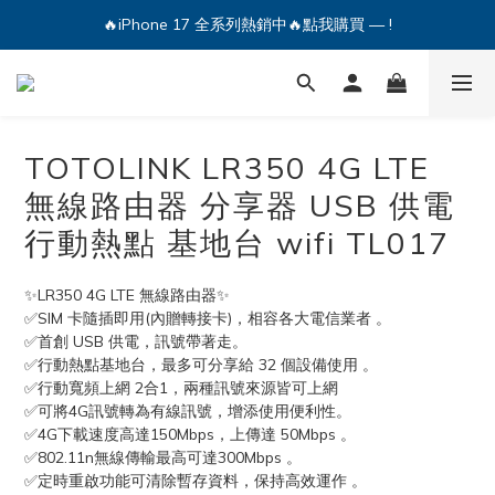
🔥iPhone 17 全系列熱銷中🔥點我購買 — !
💕加入Q哥 Line 新好友領優惠券！🎫
🔥iPhone 17 全系列熱銷中🔥點我購買 — !
TOTOLINK LR350 4G LTE
無線路由器 分享器 USB 供電
行動熱點 基地台 wifi TL017
✨LR350 4G LTE 無線路由器✨
✅SIM 卡隨插即用(內贈轉接卡)，相容各大電信業者 。
✅首創 USB 供電，訊號帶著走。
✅行動熱點基地台，最多可分享給 32 個設備使用 。
✅行動寬頻上網 2合1，兩種訊號來源皆可上網
✅可將4G訊號轉為有線訊號，增添使用便利性。
✅4G下載速度高達150Mbps，上傳達 50Mbps 。
✅802.11n無線傳輸最高可達300Mbps 。
✅定時重啟功能可清除暫存資料，保持高效運作 。