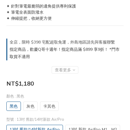
✦ 針對筆電最脆弱的邊角提供專利保護
✦ 筆電全表面防潑水
✦ 伸縮提把，收納更方便
全店，限時 $398 宅配超取免運，外島地區請先與客服聯繫
指定商品，歡慶Q哥十週年！指定商品滿 $899 享9折！ *門市
取貨不適用
查看更多
NT$1,180
顏色
: 黑色
黑色
灰色
卡其色
型號
: 13吋 舊款/14吋新款 Air/Pro
13吋 舊款/14吋新款 Air/Pro
13吋 新款 Air/Pro M1、M2