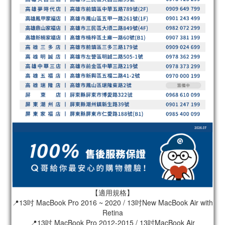
【適用規格】
📍13吋 MacBook Pro 2016 ~ 2020 / 13吋New MacBook Air with
Retina
📍13吋 MacBook Pro 2012-2015 / 13吋MacBook Air