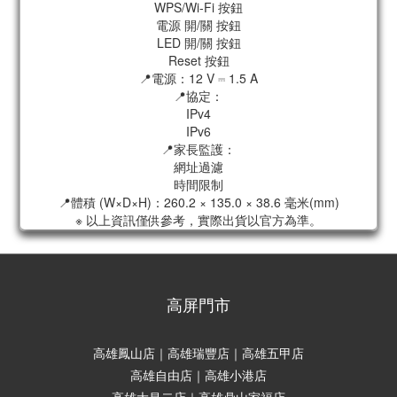
WPS/Wi-Fi 按鈕
電源 開/關 按鈕
LED 開/關 按鈕
Reset 按鈕
📍電源：12 V ⎓ 1.5 A
📍協定：
IPv4
IPv6
📍家長監護：
網址過濾
時間限制
📍體積 (W×D×H)：260.2 × 135.0 × 38.6 毫米(mm)
※ 以上資訊僅供參考，實際出貨以官方為準。
高屏門市
高雄鳳山店｜高雄瑞豐店｜高雄五甲店
高雄自由店｜高雄小港店