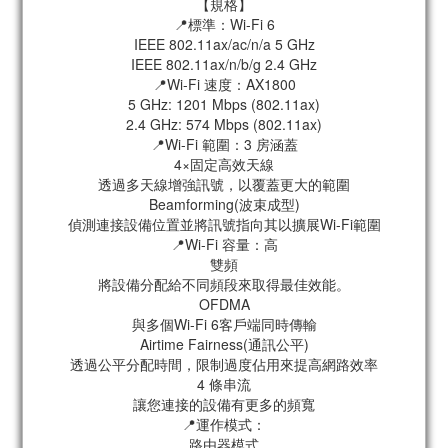
【規格】
📍標準：Wi-Fi 6
IEEE 802.11ax/ac/n/a 5 GHz
IEEE 802.11ax/n/b/g 2.4 GHz
📍Wi-Fi 速度：AX1800
5 GHz: 1201 Mbps (802.11ax)
2.4 GHz: 574 Mbps (802.11ax)
📍Wi-Fi 範圍：3 房涵蓋
4×固定高效天線
透過多天線增強訊號，以覆蓋更大的範圍
Beamforming(波束成型)
偵測連接設備位置並將訊號指向其以擴展Wi-Fi範圍
📍Wi-Fi 容量：高
雙頻
將設備分配給不同頻段來取得最佳效能。
OFDMA
與多個Wi-Fi 6客戶端同時傳輸
Airtime Fairness(通訊公平)
透過公平分配時間，限制過度佔用來提高網路效率
4 條串流
讓您連接的設備有更多的頻寬
📍運作模式：
路由器模式