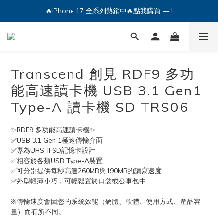
🔥iPhone 17 全系列熱銷中🔥點我購買 — !
💕加入Q哥 Line 新好友領優惠券！🎫
🔥iPhone 17 全系列熱銷中🔥點我購買 — !
Transcend 創見 RDF9 多功
能高速讀卡機 USB 3.1 Gen1
Type-A 讀卡機 SD TRS06
✨RDF9 多功能高速讀卡機✨
✅USB 3.1 Gen 1極速傳輸介面
✅專為UHS-II SD記憶卡設計
✅相容於各類USB Type-A裝置
✅可分別提供每秒高達260MB與190MB的讀寫速度
✅外型輕薄小巧，可輕鬆置於口袋或公事包中
※傳輸速度會因您的系統效能（硬體、軟體、使用方式、產品容
量）而有所不同。