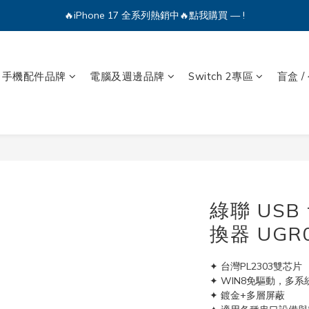
🔥iPhone 17 全系列熱銷中🔥點我購買 — !
💕加入Q哥 Line 新好友領優惠券！🎫
🔥iPhone 17 全系列熱銷中🔥點我購買 — !
手機配件品牌
電腦及週邊品牌
Switch 2專區
盲盒 /
綠聯 USB 
換器 UGR
✦ 台灣PL2303雙芯片
✦ WIN8免驅動，多
✦ 鍍金+多層屏蔽