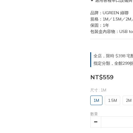
✦ 適用各種串口設備
品牌：UGREEN 綠聯
規格：1M／1.5M／2M
保固：1年
包裝盒內容物：USB to 
全店，限時 $398
指定分類，全館299折
NT$559
尺寸
: 1M
1M
1.5M
2M
數量