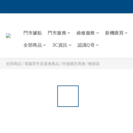
門市據點
門市服務
維修服務
新機購買
全部商品
3C資訊
認識Q哥
全部商品
/
電腦零件及週邊產品
/
外接擴充周邊
/
轉接器