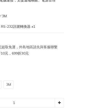
與電腦連接，支援遠端喚醒、電源管理
／3M
RS-232訊號轉換器 x1
 宅配超取免運，外島地區請先與客服聯繫
10元，699折30元
3M