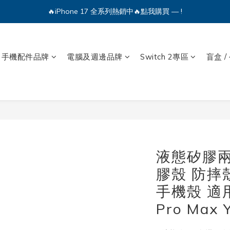
🔥iPhone 17 全系列熱銷中🔥點我購買 — !
💕加入Q哥 Line 新好友領優惠券！🎫
🔥iPhone 17 全系列熱銷中🔥點我購買 — !
手機配件品牌
電腦及週邊品牌
Switch 2專區
盲盒 /
液態矽膠兩
膠殼 防摔
手機殼 適用
Pro Max 