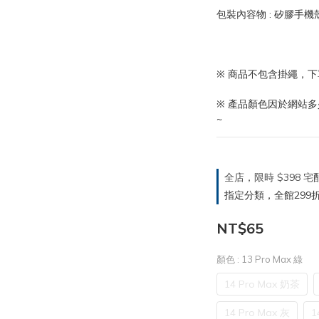
包裝內容物 : 矽膠手機殼
※ 商品不包含掛繩，
※ 產品顏色因於網站
~
全店，限時 $398
指定分類，全館299折
NT$65
顏色
: 13 Pro Max 綠
14 Pro Max 奶茶
14 Pro Max 灰
1