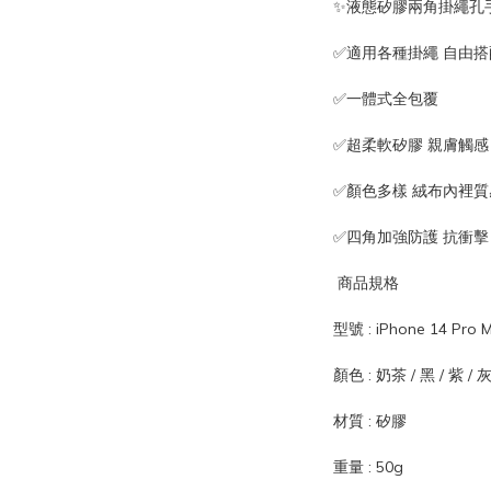
✨液態矽膠兩角掛繩孔
✅適用各種掛繩 自由搭
✅一體式全包覆
✅超柔軟矽膠 親膚觸感
✅顏色多樣 絨布內裡
✅四角加強防護 抗衝擊
 商品規格
型號 : iPhone 14 Pro Ma
顏色 : 奶茶 / 黑 / 紫 / 灰 
材質 : 矽膠
重量 : 50g