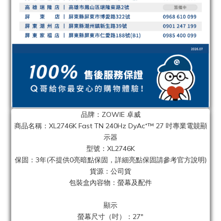
品牌：ZOWIE 卓威
商品名稱：XL2746K Fast TN 240Hz DyAc⁺™ 27 吋專業電竸顯
示器
型號：XL2746K
保固：3年(不提供0亮暗點保固，詳細亮點保固請參考官方說明)
貨源：公司貨
包裝盒內容物：螢幕及配件
顯示
螢幕尺寸（吋）：27"