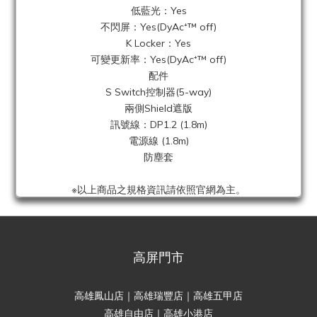
低藍光‎：Yes
不閃屏：Yes(DyAc⁺™ off)
K Locker‎：Yes
可變更新率：Yes(DyAc⁺™ off)
配件
S Switch控制器(5-way)
兩側Shield遮版‎
訊號線：DP1.2 (1.8m)
電源線 (1.8m)
防塵套
※以上商品之規格資訊請依照官網為主。
高屏門市
高雄鳳山店｜高雄瑞豐店｜高雄五甲店
高雄自由店｜高雄小港店