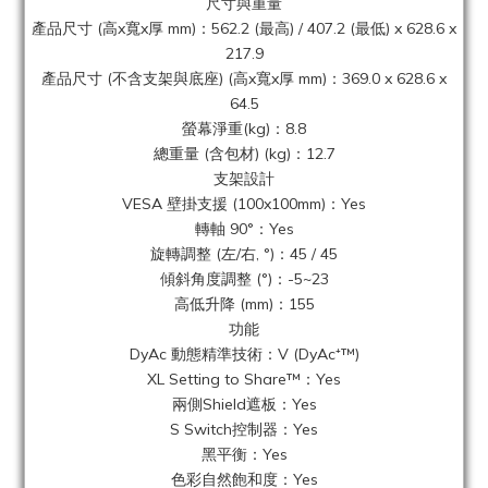
尺寸與重量
產品尺寸 (高x寬x厚 mm)‎：562.2 (最高) / 407.2 (最低) x 628.6 x
217.9
產品尺寸 (不含支架與底座) (高x寬x厚 mm)：369.0 x 628.6 x
64.5
螢幕淨重(kg)‎：8.8
總重量 (含包材) (kg)：12.7
支架設計
VESA 壁掛支援‎ (100x100mm)：Yes
轉軸 90°‎：Yes
旋轉調整‎ (左/右, °)‎：45 / 45
傾斜角度調整 (°)‎：-5~23
高低升降‎ (mm)‎：155
功能
DyAc 動態精準技術：V (DyAc⁺™)
XL Setting to Share™：Yes
兩側Shield遮板：Yes
S Switch控制器：Yes
黑平衡‎：Yes
色彩自然飽和度‎：Yes