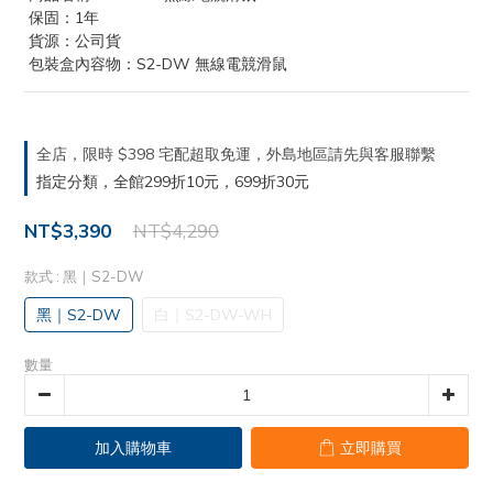
 保固：1年
 貨源：公司貨
 包裝盒內容物：S2-DW 無線電競滑鼠
全店，限時 $398 宅配超取免運，外島地區請先與客服聯繫
指定分類，全館299折10元，699折30元
NT$3,390
NT$4,290
款式
: 黑｜S2-DW
黑｜S2-DW
白｜S2-DW-WH
數量
加入購物車
立即購買