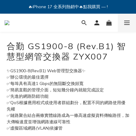
🔥iPhone 17 全系列熱銷中🔥點我購買 — !
💕加入Q哥 Line 新好友領優惠券！🎫
🔥iPhone 17 全系列熱銷中🔥點我購買 — !
合勤 GS1900-8 (Rev.B1) 智
慧型網管交換器 ZYX007
✨GS1900-8(Rev.B1) Web管理型交換器✨
✅辦公環境的最佳選擇
✅每埠具有高達1 Gbps的無阻斷交換頻寬
✅簡易直觀的管理介面，短短幾分鐘內就能完成設定
✅先進的網路防錯功能
✅QoS根據應用程式或使用者群組劃分，配置不同的網路使用優
先權
✅鏈路聚合結合兩條實體線路成為一條高速虛擬資料傳輸路徑，加
大傳輸速度並增強網路連線可靠性
✅虛擬區域網路(VLAN)依據管