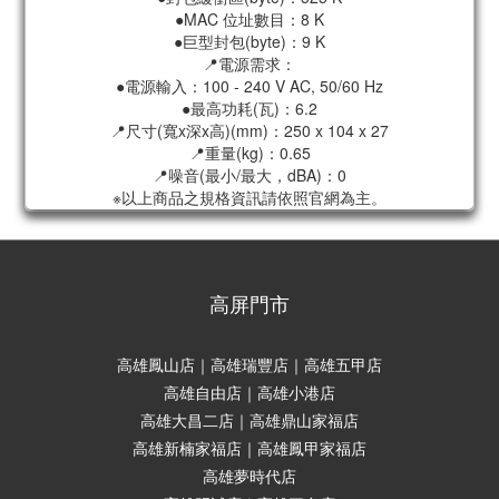
●MAC 位址數目：8 K
●巨型封包(byte)：9 K
📍電源需求：
●電源輸入：100 - 240 V AC, 50/60 Hz
●最高功耗(瓦)：6.2
📍尺寸(寬x深x高)(mm)：250 x 104 x 27
📍重量(kg)：0.65
📍噪音(最小/最大，dBA)：0
※以上商品之規格資訊請依照官網為主。
高屏門市
高雄鳳山店｜高雄瑞豐店｜高雄五甲店
高雄自由店｜高雄小港店
高雄大昌二店｜高雄鼎山家福店
高雄新楠家福店｜高雄鳳甲家福店
高雄夢時代店