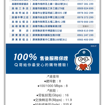
📍連接埠
●總埠數：8
●100/1000 Mbps：8
📍效能：
●背板頻寬(Gbps)：16
●交換轉送率(Mpps)：11.9
●封包緩衝區(byte)：525 K