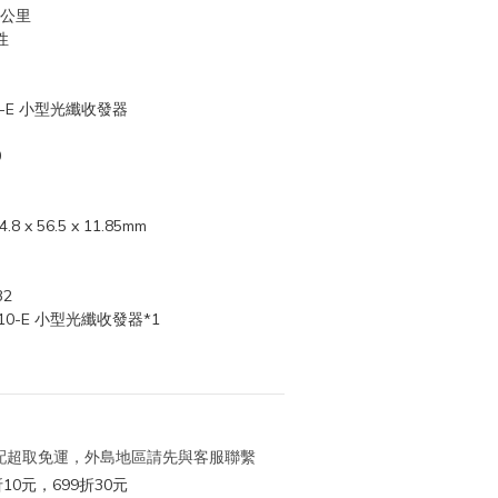
0公里
性
10-E 小型光纖收發器
0
.8 x 56.5 x 11.85mm
32
-10-E 小型光纖收發器*1
 宅配超取免運，外島地區請先與客服聯繫
10元，699折30元