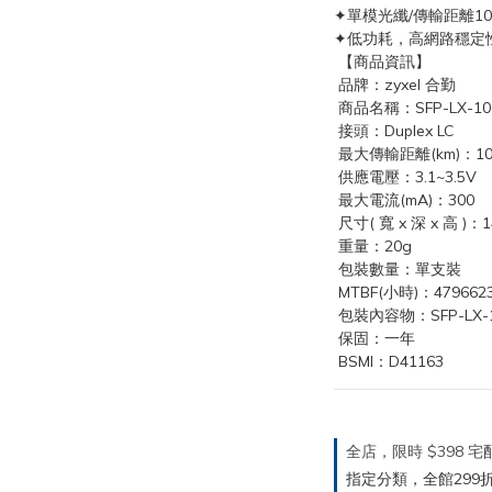
✦單模光纖/傳輸距離1
✦低功耗，高網路穩定
 【商品資訊】
 品牌：zyxel 合勤
 商品名稱：SFP-LX-
 接頭：Duplex LC
 最大傳輸距離(km)：1
 供應電壓：3.1~3.5V
 最大電流(mA)：300
 尺寸( 寬 x 深 x 高 )：14
 重量：20g
 包裝數量：單支裝
 MTBF(小時)：479662
 包裝內容物：SFP-LX
 保固：一年
 BSMI：D41163
全店，限時 $398
指定分類，全館299折