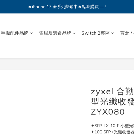
🔥iPhone 17 全系列熱銷中🔥點我購買 — !
💕加入Q哥 Line 新好友領優惠券！🎫
🔥iPhone 17 全系列熱銷中🔥點我購買 — !
手機配件品牌
電腦及週邊品牌
Switch 2專區
盲盒 /
zyxel 合勤
型光纖收發
ZYX080
✦SFP-LX-10-E 小
✦10G SFP+光纖收發