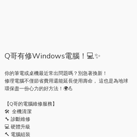
Q哥有修Windows電腦！💻✨
你的筆電或桌機最近常出問題嗎？別急著換新！
修理電腦不僅節省費用還能延長使用壽命， 這也是為地球
環保盡一份心力的好方法！🌍💪
【Q哥的電腦維修服務】
🛠 全機清潔
🔧 診斷維修
💻 硬體升級
🔨 電腦組裝