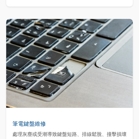
筆電鍵盤維修
處理灰塵或受潮導致鍵盤短路、排線鬆脫、撞擊損壞