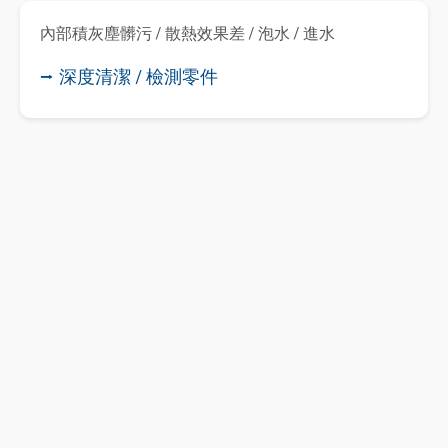
內部積灰塵髒污 / 散熱效果差 / 泡水 / 進水
⭢ 深度清潔 / 檢測零件