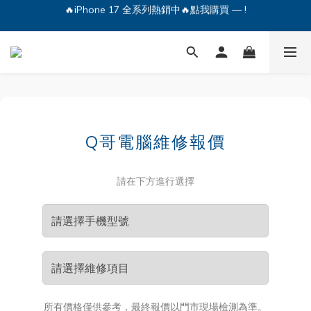
🔥iPhone 17 全系列熱銷中🔥點我購買 — !
💕加入Q哥 Line 新好友領優惠券！🎫
🔥iPhone 17 全系列熱銷中🔥點我購買 — !
Q哥電腦維修報價
請在下方進行選擇
所有價格僅供參考，最終報價以門市現場檢測為準。