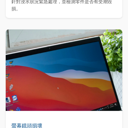
針對浸水狀況緊急處理，並檢測零件是否有受潮毀
損。
螢幕鏡頭損壞