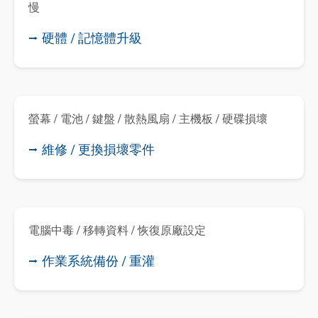
慢
⭢ 硬體 / 記憶體升級
螢幕 / 電池 / 鍵盤 / 散熱風扇 / 主機板 / 硬碟損壞
⭢ 維修 / 更換損壞零件
電腦中毒 / 移轉資料 / 恢復原廠設定
⭢ 作業系統備份 / 重灌