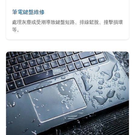
筆電鍵盤維修
處理灰塵或受潮導致鍵盤短路、排線鬆脫、撞擊損壞
等。