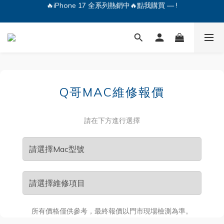
🔥iPhone 17 全系列熱銷中🔥點我購買 — !
💕加入Q哥 Line 新好友領優惠券！🎫
🔥iPhone 17 全系列熱銷中🔥點我購買 — !
Q哥MAC維修報價
請在下方進行選擇
所有價格僅供參考，最終報價以門市現場檢測為準。