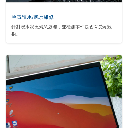
筆電進水/泡水維修
針對浸水狀況緊急處理，並檢測零件是否有受潮毀
損。