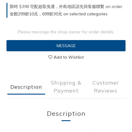
限時 $398 宅配超取免運，外島地區請先與客服聯繫 on order
全館299折10元，699折30元 on selected categories
Please message the shop owner for order details.
MESSAGE
Add to Wishlist
Shipping &
Customer
Description
Payment
Reviews
Description