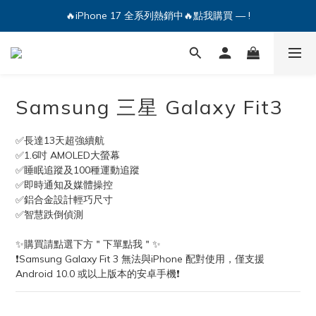
🔥iPhone 17 全系列熱銷中🔥點我購買 — !
🔥iPhone 17 全系列熱銷中🔥點我購買 — !
💕加入Q哥 Line 新好友領優惠券！🎫
🔥iPhone 17 全系列熱銷中🔥點我購買 — !
Samsung 三星 Galaxy Fit3
✅長達13天超強續航
✅1.6吋 AMOLED大螢幕
✅睡眠追蹤及100種運動追蹤
✅即時通知及媒體操控
✅鋁合金設計輕巧尺寸
✅智慧跌倒偵測
✨購買請點選下方＂下單點我＂✨
❗Samsung Galaxy Fit 3 無法與iPhone 配對使用，僅支援
Android 10.0 或以上版本的安卓手機❗