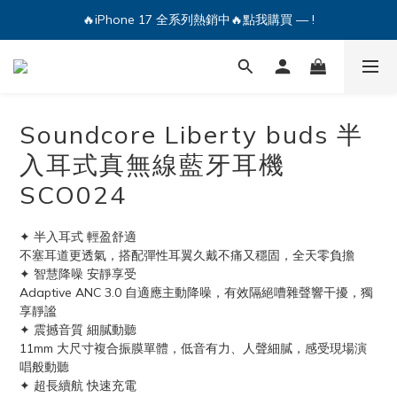
🔥iPhone 17 全系列熱銷中🔥點我購買 — !
🔥iPhone 17 全系列熱銷中🔥點我購買 — !
💕加入Q哥 Line 新好友領優惠券！🎫
🔥iPhone 17 全系列熱銷中🔥點我購買 — !
Soundcore Liberty buds 半
入耳式真無線藍牙耳機
SCO024
✦ 半入耳式 輕盈舒適
不塞耳道更透氣，搭配彈性耳翼久戴不痛又穩固，全天零負擔
✦ 智慧降噪 安靜享受
Adaptive ANC 3.0 自適應主動降噪，有效隔絕嘈雜聲響干擾，獨
享靜謐
✦ 震撼音質 細膩動聽
11mm 大尺寸複合振膜單體，低音有力、人聲細膩，感受現場演
唱般動聽
✦ 超長續航 快速充電