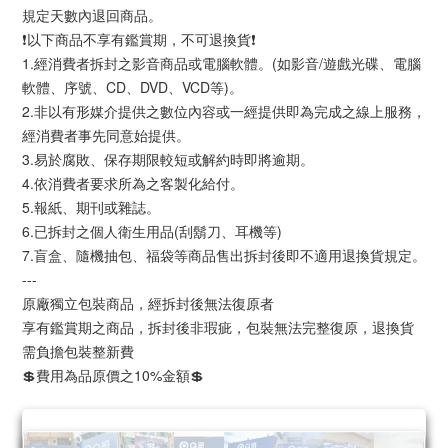
規定天數內退回商品。
❗以下商品不享有鑑賞期，不可退換貨❗
1.經消費者拆封之影音商品或電腦軟體。(如影音/遊戲光碟、電腦
軟體、序號、CD、DVD、VCD等)。
2.非以有形媒介提供之數位內容或一經提供即為完成之線上服務，
經消費者事先同意始提供。
3.易於腐敗、保存期限較短或解約時即將逾期。
4.依消費者要求所為之客製化給付。
5.報紙、期刊或雜誌。
6.已拆封之個人衛生用品(刮鬍刀、耳機等)
7.盲盒、隨機抽包、福袋等商品售出拆封後即不適用退換貨規定。
---
原廠獨立包裝商品，經拆封後無法復原者
享有鑑賞期之商品，拆封後非瑕疵，包裝無法完整復原，退換貨
需負擔包裝整新費
💲費用為品原價之10%金額💲