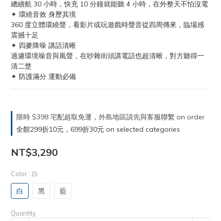
總續航 30 小時，快充 10 分鐘就能聽 4 小時，在外整天不怕沒電
✦ 環繞音效 身歷其境
360 度立體環繞聲，看影片或玩遊戲時聲音從四周傳來，臨場感
震撼十足
✦ 四麥降噪 講話清晰
過濾環境噪音與風聲，在吵雜街頭講電話也超清晰，對方聽得一
清二楚
✦ 防護滿分 運動必備
限時 $398 宅配超取免運，外島地區請先與客服聯繫 on order
全館299折10元，699折30元 on selected categories
NT$3,290
Color
: 白
白
黑
藍
Quantity