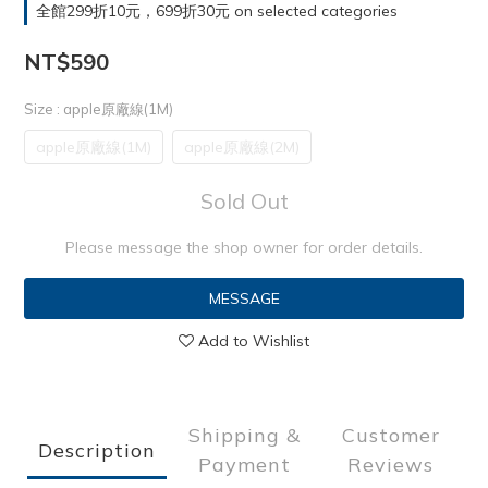
全館299折10元，699折30元 on selected categories
NT$590
Size
: apple原廠線(1M)
apple原廠線(1M)
apple原廠線(2M)
Sold Out
Please message the shop owner for order details.
MESSAGE
Add to Wishlist
Shipping &
Customer
Description
Payment
Reviews