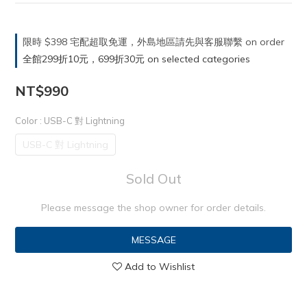
限時 $398 宅配超取免運，外島地區請先與客服聯繫 on order
全館299折10元，699折30元 on selected categories
NT$990
Color
: USB-C 對 Lightning
USB-C 對 Lightning
Sold Out
Please message the shop owner for order details.
MESSAGE
Add to Wishlist