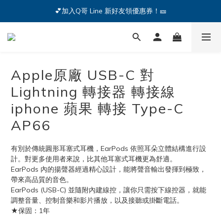
🔥iPhone 17 全系列熱銷中🔥點我購買 — !
💕加入Q哥 Line 新好友領優惠券！🎫
🔥iPhone 17 全系列熱銷中🔥點我購買 — !
Apple原廠 USB-C 對
Lightning 轉接器 轉接線
iphone 蘋果 轉接 Type-C
AP66
有別於傳統圓形耳塞式耳機，EarPods 依照耳朵立體結構進行設
計。對更多使用者來說，比其他耳塞式耳機更為舒適。
EarPods 內的揚聲器經過精心設計，能將聲音輸出發揮到極致，
帶來高品質的音色。
EarPods (USB-C) 並隨附內建線控，讓你只需按下線控器，就能
調整音量、控制音樂和影片播放，以及接聽或掛斷電話。
★保固：1年