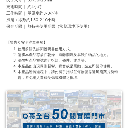
夾子尺寸｜ 69×36×29mm
充電時間｜ 約4小時
工作時間｜ 單風扇約3-8小時
風扇＋冰敷約1.30-2.10小時
保存期限｜ 無特殊使用期限（常態環境下使用）
【警告及安全注意事項】
使用前請先詳閱說明書使用方式。
請將本產品存放在乾燥、遠離潮濕及腐蝕性物品的地方。
請勿對產品嘗試進行拆卸、修理、改造等。
本產品如出現異常聲響、噪音或是震動，請立即暫停使用。
本產品運轉過程中，請勿將手指或任何物體靠近風扇葉片旋轉
處，避免捲入造成受傷或機體之損壞。