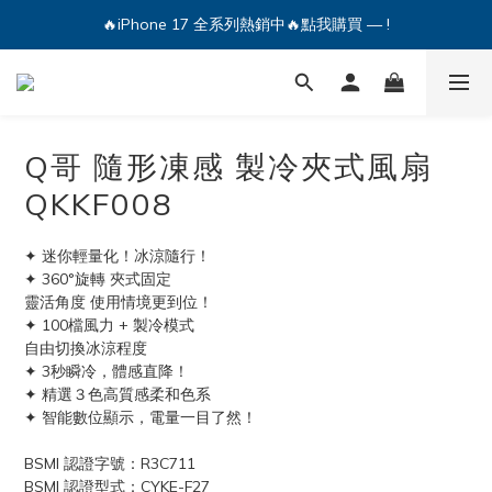
🔥iPhone 17 全系列熱銷中🔥點我購買 — !
💕加入Q哥 Line 新好友領優惠券！🎫
🔥iPhone 17 全系列熱銷中🔥點我購買 — !
Q哥 隨形凍感 製冷夾式風扇
QKKF008
✦ 迷你輕量化！冰涼隨行！
✦ 360°旋轉 夾式固定 
靈活角度 使用情境更到位！
✦ 100檔風力 + 製冷模式
自由切換冰涼程度
✦ 3秒瞬冷，體感直降！
✦ 精選３色高質感柔和色系
✦ 智能數位顯示，電量一目了然！
BSMI 認證字號：R3C711
BSMI 認證型式：CYKE-F27