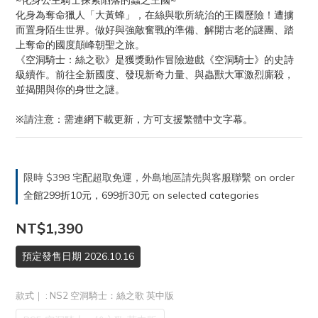
~化身公主騎士探索陷落的蟲之王國~
化身為奪命獵人「大黃蜂」，在絲與歌所統治的王國歷險！遭擄
而置身陌生世界。做好與強敵奮戰的準備、解開古老的謎團、踏
上奪命的國度顛峰朝聖之旅。
《空洞騎士：絲之歌》是獲獎動作冒險遊戲《空洞騎士》的史詩
級續作。前往全新國度、發現新奇力量、與蟲獸大軍激烈廝殺，
並揭開與你的身世之謎。
※請注意：需連網下載更新，方可支援繁體中文字幕。
限時 $398 宅配超取免運，外島地區請先與客服聯繫 on order
全館299折10元，699折30元 on selected categories
NT$1,390
預定發售日期 2026.10.16
款式｜
: NS2 空洞騎士：絲之歌 英中版