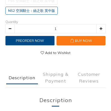
PS5 空洞騎士：絲之歌 英中版
NS2 空洞騎士：絲之歌 英中版
Quantity
PREORDER NOW
BUY NOW
Add to Wishlist
Shipping &
Customer
Description
Payment
Reviews
Description