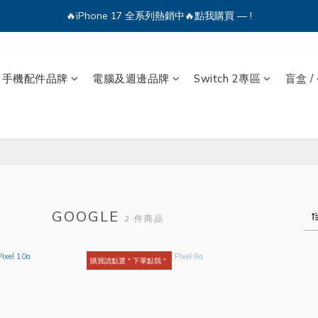
🔥iPhone 17 全系列熱銷中🔥點我購買 — !
🔥iPhone 17 全系列熱銷中🔥點我購買 — !
💕加入Q哥 Line 新好友領優惠券！🎫
手機配件品牌
電腦及週邊品牌
Switch 2專區
盲盒 /
🔥iPhone 17 全系列熱銷中🔥點我購買 — !
GOOGLE
2 件商品
購買請點選＂下單點我＂