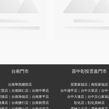
台南門市
苗中彰投雲嘉門市
台南華西總部店
苗栗家福店｜南投家福店
文賢店｜台南歸仁店｜台南中華店
台中逢甲店｜台中大里店｜台中
育德店｜台南海佃店｜台南東平店
台中大連店｜台中文心家福
健康店｜台南鹽行店｜台南新營店
彰化店｜彰化員林店
華平店｜台南開山店｜台南北安店
雲林斗六店｜雲林虎尾店