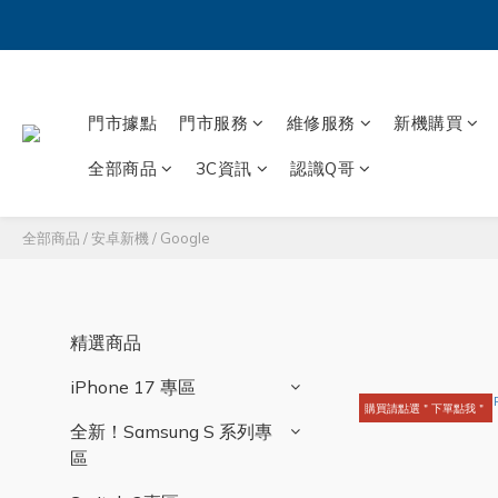
門市據點
門市服務
維修服務
新機購買
全部商品
3C資訊
認識Q哥
全部商品
/
安卓新機
/
Google
精選商品
iPhone 17 專區
購買請點選＂下單點我＂
全新！Samsung S 系列專
區