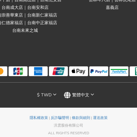
台南成大店｜台南安和店
嘉義店
南崇善華東店｜台南新仁家福店
南仁德家福店｜台南中正家福店
台南未來之城
$
TWD
繁體中文
隱私權政策
|
反詐騙聲明
|
條款與細則
|
運送政策
汎雲股份有限公司
ALL RIGHTS RESERVED