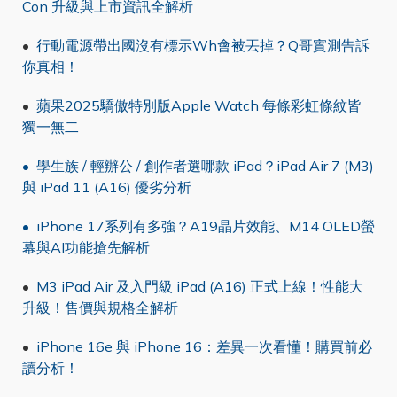
Con 升級與上市資訊全解析
•
行動電源帶出國沒有標示Wh會被丟掉？Q哥實測告訴
你真相！
•
蘋果2025驕傲特別版Apple Watch 每條彩虹條紋皆
獨一無二
•
學生族 / 輕辦公 / 創作者選哪款 iPad？iPad Air 7 (M3)
與 iPad 11 (A16) 優劣分析
• iPhone 17系列有多強？A19晶片效能、M14 OLED螢
幕與AI功能搶先解析
•
M3 iPad Air 及入門級 iPad (A16) 正式上線！性能大
升級！售價與規格全解析
•
iPhone 16e 與 iPhone 16：差異一次看懂！購買前必
讀分析！