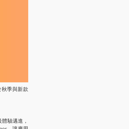
將於秋季與新款
桌機級體驗邁進，
ger，讓應用