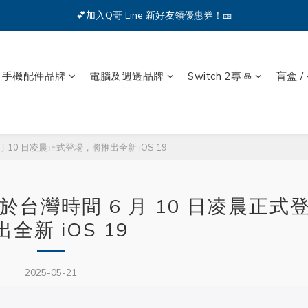
🔥iPhone 17 全系列熱銷中🔥點我購買 — !
💕加入Q哥 Line 新好友領優惠券！🎫
🔥iPhone 17 全系列熱銷中🔥點我購買 — !
手機配件品牌
電腦及週邊品牌
Switch 2專區
盲盒 /
月 10 日凌晨正式登場，將推出全新 iOS 19
將於台灣時間 6 月 10 日凌晨正式
出全新 iOS 19
2025-05-21