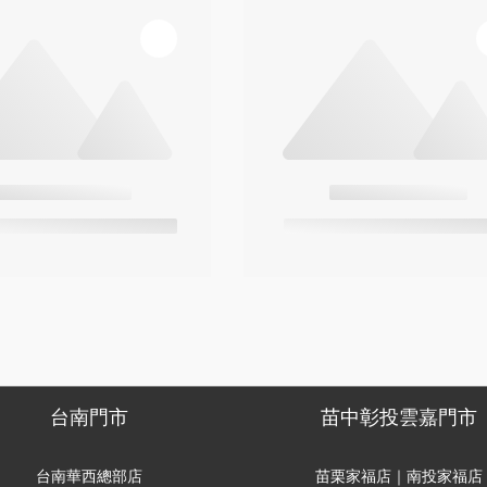
台南門市
苗中彰投雲嘉門市
台南華西總部店
苗栗家福店｜南投家福店