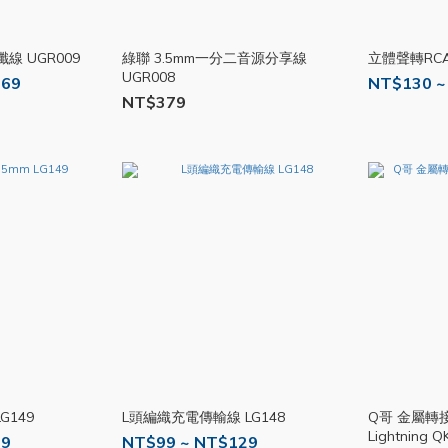
纖線 UGR009
綠聯 3.5mm一分二音源分享線
立體聲轉RCA
UGR008
669
NT$130 ~
NT$379
G149
L頭編織充電傳輸線 LG148
Q哥 金屬轉接頭
Lightning Q
59
NT$99 ~ NT$129