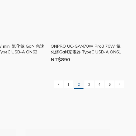
W mini 氮化鎵 GaN 急速
ONPRO UC-GAN70W Pro3 70W 氮
peC USB-A ON62
化鎵GaN充電器 TypeC USB-A ON61
NT$890
1
2
3
4
5