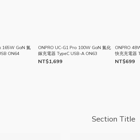
x 165W GaN 氮
ONPRO UC-G1 Pro 100W GaN 氮化
ONPRO 48
SB ON64
鎵充電器 TypeC USB-A ON63
快充充電器 Ty
NT$1,699
NT$699
Section Title