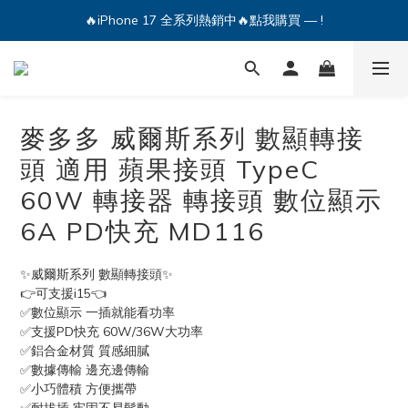
🔥iPhone 17 全系列熱銷中🔥點我購買 — !
💕加入Q哥 Line 新好友領優惠券！🎫
🔥iPhone 17 全系列熱銷中🔥點我購買 — !
麥多多 威爾斯系列 數顯轉接
頭 適用 蘋果接頭 TypeC
60W 轉接器 轉接頭 數位顯示
6A PD快充 MD116
✨威爾斯系列 數顯轉接頭✨
👉可支援i15👈
✅數位顯示 一插就能看功率
✅支援PD快充 60W/36W大功率
✅鋁合金材質 質感細膩
✅數據傳輸 邊充邊傳輸
✅小巧體積 方便攜帶