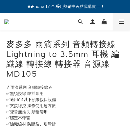
🔥iPhone 17 全系列熱銷中🔥點我購買 — !
💕加入Q哥 Line 新好友領優惠券！🎫
🔥iPhone 17 全系列熱銷中🔥點我購買 — !
麥多多 雨滴系列 音頻轉接線
Lightning to 3.5mm 耳機 編
織線 轉接線 轉接器 音源線
MD105
💧雨滴系列 音頻轉接線🎶
✅無須換線 即插即用
✅適用i14以下蘋果接口設備
✅支援線控 操作使用超方便
✅聲音無延長 順暢清晰
✅穩定不彈窗
✅編織線材 防斷裂、耐彎折