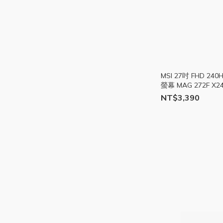
MSI 27吋 FHD 240
螢幕 MAG 272F X2
NT$3,390