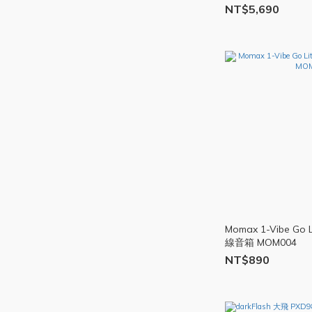
幕 LGM71
NT$5,690
Momax 1-Vibe G
線音箱 MOM004
NT$890