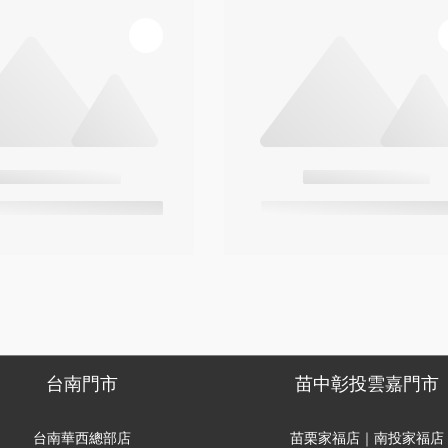
台南門市
苗中彰投雲嘉門市
台南華西總部店
苗栗家福店｜南投家福店