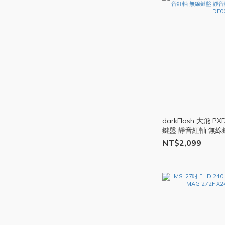
darkFlash 大飛 
鍵盤 靜音紅軸 無線
三模 遊戲 鍵盤 DF0
NT$2,099