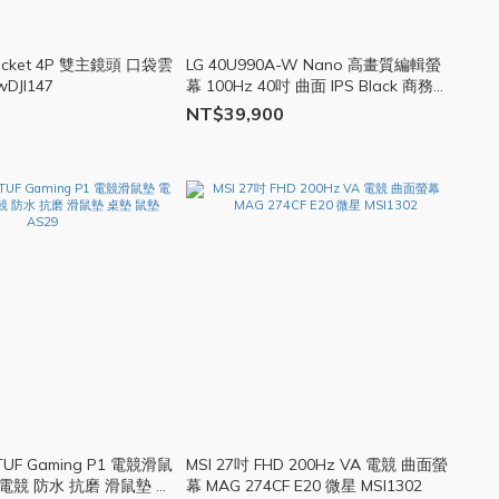
4P 雙主鏡頭 口袋雲
LG 40U990A-W Nano 高畫質編輯螢
DJI147
幕 100Hz 40吋 曲面 IPS Black 商務
5K2K 顯示器
NT$39,900
TUF Gaming P1 電競滑鼠
MSI 27吋 FHD 200Hz VA 電競 曲面螢
電競 防水 抗磨 滑鼠墊 桌
幕 MAG 274CF E20 微星 MSI1302