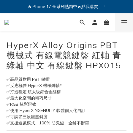
🔥iPhone 17 全系列熱銷中🔥點我購買 — !
🔥iPhone 17 全系列熱銷中🔥點我購買 — !
💕加入Q哥 Line 新好友領優惠券！🎫
🔥iPhone 17 全系列熱銷中🔥點我購買 — !
HyperX Alloy Origins PBT
機械式 有線電競鍵盤 紅軸 青
綠軸 中文 有線鍵盤 HPX015
✅高品質耐用 PBT 鍵帽
✅反應極佳 HyperX 機械鍵軸*
✅打造穩定:航太級鋁合金結構 
✅最大化空間的精巧尺寸 
✅RGB 炫彩燈效
✅使用 HyperX NGENUITY 軟體個人化自訂
✅可調節三段鍵盤斜度
✅支援遊戲模式、100% 防鬼鍵、全鍵不衝突