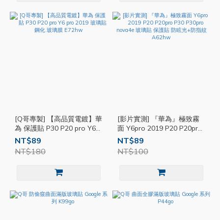
[Q哥專製] 【高品質電鍍】華
[影片實測] 『華為』極致霧
為 保護貼 P30 P20 pro Y6
面 Y6pro 2019 P20 P20pro
pro 2019 玻璃貼 鋼化 玻璃
P30 P30pro nova4e 玻璃貼
NT$89
NT$89
膜 E72hw
保護貼 防眩光+防指紋
NT$180
NT$100
A62hw