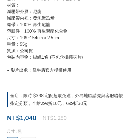
材質：
減壓帶外層：尼龍
減壓帶內裡：發泡聚乙烯
織帶：100% 再生尼龍
塑膠件：100% 再生聚酯化合物
尺寸：109~154cm x 2.5cm
重量：55g
貨源：公司貨
包裝內容物：掛繩1條 (不包含掛繩夾片)
▪ 影片出處：犀牛盾官方授權使用
全店，限時 $398 宅配超取免運，外島地區請先與客服聯繫
指定分類，全館299折10元，699折30元
NT$1,040
NT$1,280
尺寸
: 黑