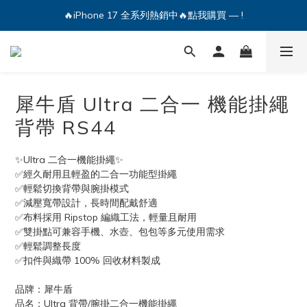
🔥iPhone 17 全系列熱銷中🔥點我購買 — !
🔥iPhone 17 全系列熱銷中🔥點我購買 — !
💕加入Q哥 Line 新好友領優惠券！🎫
🔥iPhone 17 全系列熱銷中🔥點我購買 — !
犀牛盾 Ultra 二合一 機能掛繩
背帶 RS44
✨Ultra 二合一機能掛繩✨
✅經久耐用且輕盈的二合一功能型掛繩
✅輕鬆切換背帶與腕掛模式
✅減壓寬帶設計，長時間配戴舒適
✅布料採用 Ripstop 編織工法，輕量且耐用
✅雙掛點可兼容手機、水壺、包包等多元使用需求
✅輕鬆調整長度
✅扣件與織帶 100% 回收材料製成
品牌：犀牛盾
品名：Ultra 背帶/腕掛二合一機能掛繩