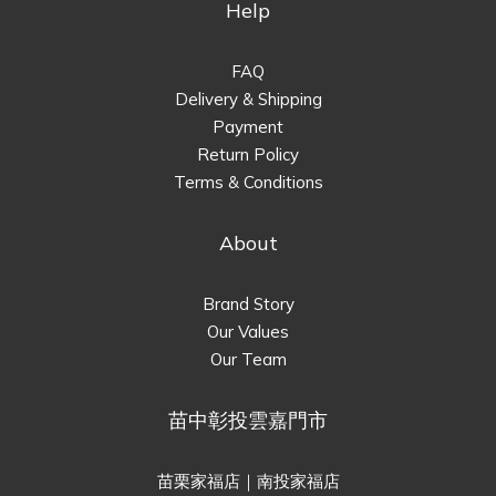
Help
FAQ
Delivery & Shipping
Payment
Return Policy
Terms & Conditions
About
Brand Story
Our Values
Our Team
苗中彰投雲嘉門市
苗栗家福店｜南投家福店