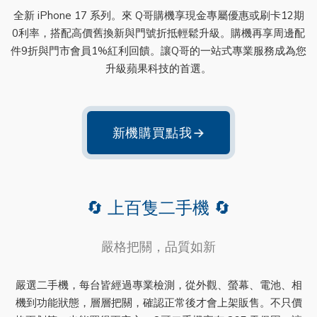
全新 iPhone 17 系列。來 Q哥購機享現金專屬優惠或刷卡12期
0利率，搭配高價舊換新與門號折抵輕鬆升級。購機再享周邊配
件9折與門市會員1%紅利回饋。讓Q哥的一站式專業服務成為您
升級蘋果科技的首選。
新機購買點我
→
🔄 上百隻二手機 🔄
嚴格把關，品質如新
嚴選二手機，每台皆經過專業檢測，從外觀、螢幕、電池、相
機到功能狀態，層層把關，確認正常後才會上架販售。不只價