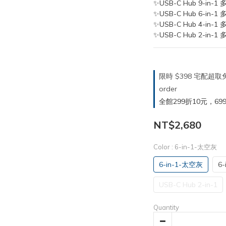
✨USB-C Hub 9-in
✨USB-C Hub 6-in
✨USB-C Hub 4-in
✨USB-C Hub 2-in
限時 $398 宅配超
order
全館299折10元，699折30
NT$2,680
Color
: 6-in-1-太空灰
6-in-1-太空灰
6-
USB-C Hub 2-in-1
Quantity