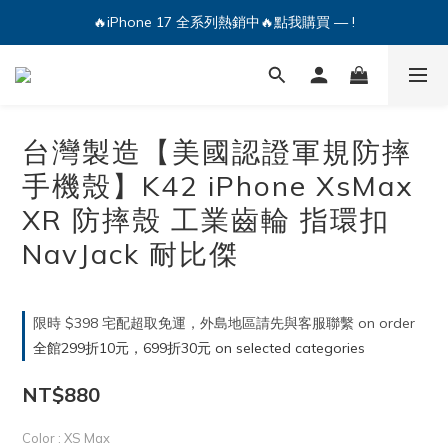
🔥iPhone 17 全系列熱銷中🔥點我購買 — !
🔥iPhone 17 全系列熱銷中🔥點我購買 — !
💕加入Q哥 Line 新好友領優惠券！🎫
🔥iPhone 17 全系列熱銷中🔥點我購買 — !
台灣製造【美國認證軍規防摔
手機殼】K42 iPhone XsMax
XR 防摔殼 工業齒輪 指環扣
NavJack 耐比傑
限時 $398 宅配超取免運，外島地區請先與客服聯繫 on order
全館299折10元，699折30元 on selected categories
NT$880
Color
: XS Max