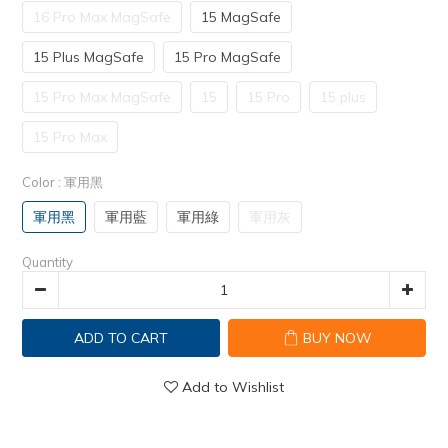
16 Pro Max MagSafe
15 MagSafe
15 Plus MagSafe
15 Pro MagSafe
15 Pro Max MagSafe
15
15 Pro
15 plus
15 Pro Max
Color
: 軍用黑
軍用黑
軍用藍
軍用綠
軍用灰
Quantity
ADD TO CART
BUY NOW
Add to Wishlist