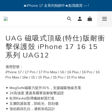
🔥iPhone 17 全系列熱銷中🔥點我購買 — !
🔥iPhone 17 全系列熱銷中🔥點我購買 — !
💕加入Q哥 Line 新好友領優惠券！🎫
🔥iPhone 17 全系列熱銷中🔥點我購買 — !
UAG 磁吸式頂級(特仕)版耐衝
擊保護殼 iPhone 17 16 15
系列 UAG12
適用型號：
iPhone 17 / 17 Pro / 17 Pro Max / 16 / 16 Plus / 16 Pro / 16 
Pro Max / 16e / 15 / 15 Plus / 15 Pro / 15 Pro Max
✦ MagSafe磁吸力提升30％，支援磁吸無線充電
✦ 2X高強度 通過美國軍規耐衝擊認證
✦ 杜邦Kevlar防彈纖維材質打造
✦ 五層防護裝置，防眩光、防刮傷
✦ 強化鏡頭孔位，邊框加高設計