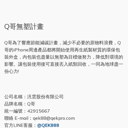
Q哥無塑計畫
Q哥為了響應節能減碳計畫，減少不必要的原物料浪費，Q
哥的iPhone周邊產品都將開始使用再生紙製材質的環保包
裝外盒，內包裝也盡量以無塑為目標做努力，降低對環境的
影響。讓包裝使用後可直接丟入紙類回收，一同為地球盡一
份心力!
公司名稱：汎雲股份有限公司
品牌名稱：Q哥
統一編號：42915667
聯絡 E-mail：qek88@qekpro.com
官方LINE客服：
@QEK888