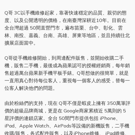
Q哥 3C以手機維修起家，靠著快速穩定的品質、親切的態
度、以及公開透明的價格，在南臺灣深耕近10年。目前在
全台灣超過 50間直營門市，遍布苗栗、台中、彰化、雲
林、南投、嘉義、台南、高雄、屏東等地區，並且持續往北
擴展店面當中。
Q哥從手機維修開始，到周邊配件販售，並開始收購二手
機，販售二手機，最後成為蘋果認可的授權經銷商，每年銷
售超過萬台蘋果新手機平板手錶。Q哥想做的很簡單，就是
一直用真心對待每位客人，重視每一個客人的感受，替每一
位客人解決他們的問題。
由於粉絲們的支持，現在 Q哥不僅是蝦皮上擁有 350萬筆評
價的超級品牌商城，更是在 Google商家累積近 5萬則的 5
星評價的連鎖店家。全台 50間門市提供包括 iPhone、
iPad、Apple Watch、AirPods等設備的新機販售，二手機
收購/販售，各式配件販售，以及iPhone維修、 iPad維修、