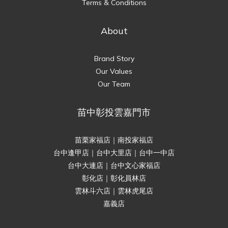
Terms & Conditions
About
Brand Story
Our Values
Our Team
苗中彰投雲嘉門市
苗栗家福店｜南投家福店
台中逢甲店｜台中大里店｜台中一中店
台中大連店｜台中文心家福店
彰化店｜彰化員林店
雲林斗六店｜雲林虎尾店
嘉義店