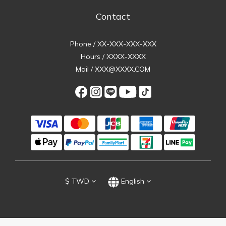
Contact
Phone / XX-XXX-XXX-XXX
Hours / XXXX-XXXX
Mail / XXX@XXXX.COM
$
TWD
English