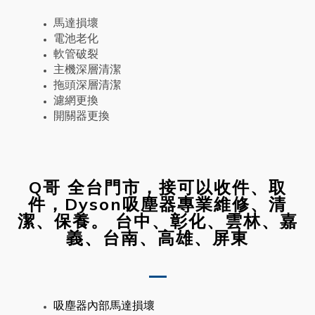
馬達損壞
電池老化
軟管破裂
主機深層清潔
拖頭深層清潔
濾網更換
開關器更換
Q哥 全台門市，接可以收件、取
件，Dyson吸塵器專業維修、清
潔、保養。 台中、彰化、雲林、嘉
義、台南、高雄、屏東
吸塵器內部馬達損壞