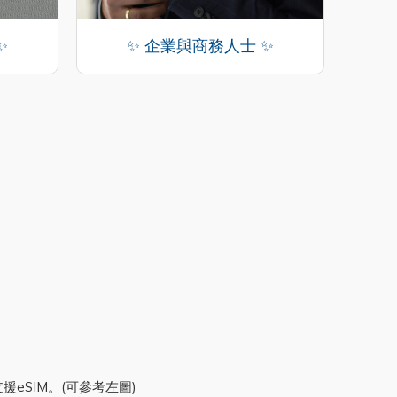
✨
✨ 企業與商務人士 ✨
支援eSIM。(可參考左圖)