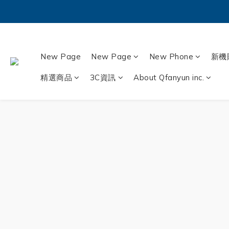
New Page
New Page
New Phone
新機
精選商品
3C資訊
About Qfanyun inc.