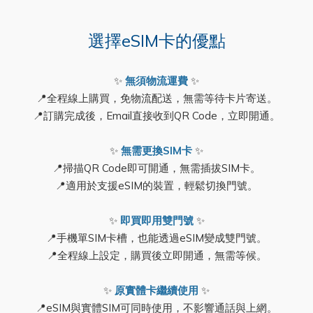
選擇eSIM卡的優點
✨
無須物流運費
✨
📍全程線上購買，免物流配送，無需等待卡片寄送。
📍訂購完成後，Email直接收到QR Code，立即開通。
✨
無需更換SIM卡
✨
📍掃描QR Code即可開通，無需插拔SIM卡。
📍適用於支援eSIM的裝置，輕鬆切換門號。
✨
即買即用雙門號
✨
📍手機單SIM卡槽，也能透過eSIM變成雙門號。
📍全程線上設定，購買後立即開通，無需等候。
✨
原實體卡繼續使用
✨
📍eSIM與實體SIM可同時使用，不影響通話與上網。