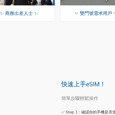
✨ 商務出差人士 ✨
✨ 雙門號需求用戶 
快速上手eSIM！
簡單步驟輕鬆操作
✅ Step 1：確認你的手機是否