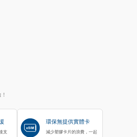
驗！
援
環保無提供實體卡
後支
減少塑膠卡片的浪費，一起