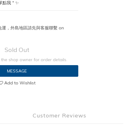
單點我＂✨
取免運，外島地區請先與客服聯繫 on
Sold Out
the shop owner for order details.
MESSAGE
Add to Wishlist
Customer Reviews