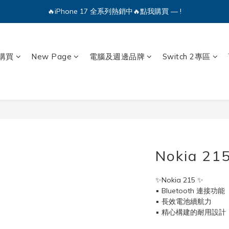
🔥iPhone 17 全系列熱銷中🔥點我購買 — !
💕加入Q哥 Line 新好友領優惠券！🎫
🔥iPhone 17 全系列熱銷中🔥點我購買 — !
購買
New Page
電腦及週邊品牌
Switch 2專區
Nokia 2
✨Nokia 215 ✨
▪ Bluetooth 連接功能
▪ 長效電池續航力
▪ 精心構建的耐用設計