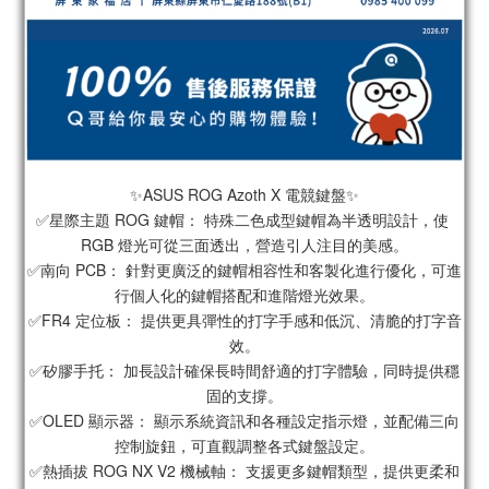
✨ASUS ROG Azoth X 電競鍵盤✨
✅星際主題 ROG 鍵帽： 特殊二色成型鍵帽為半透明設計，使 
RGB 燈光可從三面透出，營造引人注目的美感。
✅南向 PCB： 針對更廣泛的鍵帽相容性和客製化進行優化，可進
行個人化的鍵帽搭配和進階燈光效果。
✅FR4 定位板： 提供更具彈性的打字手感和低沉、清脆的打字音
效。
✅矽膠手托： 加長設計確保長時間舒適的打字體驗，同時提供穩
固的支撐。
✅OLED 顯示器： 顯示系統資訊和各種設定指示燈，並配備三向
控制旋鈕，可直觀調整各式鍵盤設定。
✅熱插拔 ROG NX V2 機械軸： 支援更多鍵帽類型，提供更柔和