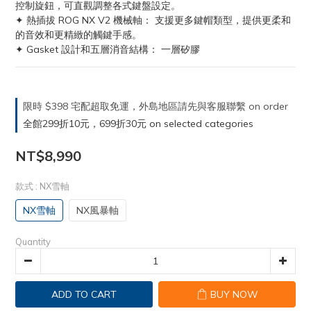
控制旋鈕，可直觀調整各式鍵盤設定。
✦ 熱插拔 ROG NX V2 機械軸： 支援更多鍵帽類型，提供更柔和
的音效和更精緻的觸鍵手感。
✦ Gasket 設計和五層消音結構： 一層矽膠
限時 $398 宅配超取免運，外島地區請先與客服聯繫 on order
全館299折10元，699折30元 on selected categories
NT$8,990
款式
: NX雪軸
NX雪軸
NX風暴軸
Quantity
ADD TO CART
BUY NOW