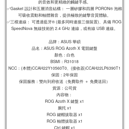
的音效和更精緻的觸鍵手感。
✅Gasket 設計和五層消音結構： 一層矽膠和四層 PORON® 泡棉
可吸收震動和軸體雜音，提供極致的鍵擊音質體驗。
✅三模連線： 可透過藍牙® (最多同時連接三個裝置)、具備 ROG 
SpeedNova 無線技術的 2.4 GHz 連線，或有線 USB 連線。
品牌：ASUS 華碩
品名：ASUS ROG Azoth X 電競鍵盤
顏色：白色
BSMI：R31018
NCC：(本體)CCAH22Y10560T0、(接收器)CCAH22LP6390T1
保固：2年保固
保固服務：雙向到府收送（免費取件 ＋ 免費送回）
貨源：公司貨
內容物：
ROG Azoth X 鍵盤 x1
腕托 x1
ROG 鍵帽拔取器 x1
ROG 軸體拔取器 x1
Ctrl 鍵帽 x1