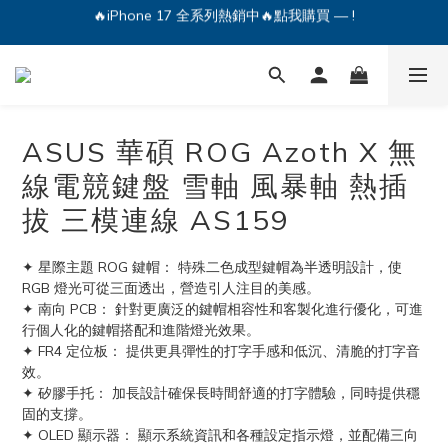
🔥iPhone 17 全系列熱銷中🔥點我購買 — !
💕加入Q哥 Line 新好友領優惠券！🎫
🔥iPhone 17 全系列熱銷中🔥點我購買 — !
ASUS 華碩 ROG Azoth X 無
線電競鍵盤 雪軸 風暴軸 熱插
拔 三模連線 AS159
✦ 星際主題 ROG 鍵帽： 特殊二色成型鍵帽為半透明設計，使 
RGB 燈光可從三面透出，營造引人注目的美感。
✦ 南向 PCB： 針對更廣泛的鍵帽相容性和客製化進行優化，可進
行個人化的鍵帽搭配和進階燈光效果。
✦ FR4 定位板： 提供更具彈性的打字手感和低沉、清脆的打字音
效。
✦ 矽膠手托： 加長設計確保長時間舒適的打字體驗，同時提供穩
固的支撐。
✦ OLED 顯示器： 顯示系統資訊和各種設定指示燈，並配備三向