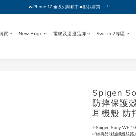
🔥iPhone 17 全系列熱銷中🔥點我購買 — !
💕加入Q哥 Line 新好友領優惠券！🎫
🔥iPhone 17 全系列熱銷中🔥點我購買 — !
購買
New Page
電腦及週邊品牌
Switch 2專區
Spigen S
防摔保護殼 R
耳機殼 防摔
✨Spigen Sony WF
✅經典品味碳纖維紋路