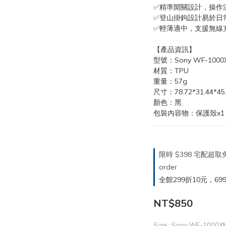
✅精準開關設計，操作
✅登山掛鉤設計易於日
✅輕薄適中，支援無線
【產品資訊】
型號：Sony WF-1000
材質：TPU
重量：57g
尺寸：78.72*31.44*45
顏色：黑
包裝內容物：保護殼x1
限時 $398 宅配超
order
全館299折10元，699折30
NT$850
Size
: Sony WF-1000X