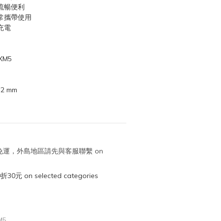
流暢便利
常攜帶使用
充電
XM5
.2 mm
取免運，外島地區請先與客服聯繫 on
元 on selected categories
M5