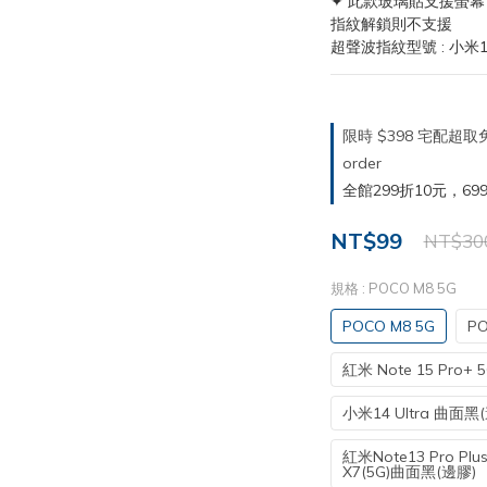
✦ 此款玻璃貼支援螢
指紋解鎖則不支援
超聲波指紋型號 : 小米15 
限時 $398 宅配超
order
全館299折10元，699折30
NT$99
NT$30
規格
: POCO M8 5G
POCO M8 5G
PO
紅米 Note 15 Pro+ 
小米14 Ultra 曲面黑
紅米Note13 Pro Plus/
X7(5G)曲面黑(邊膠)