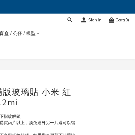
Sign In
Cart(0)
盲盒 / 公仔 / 模型
BUY NOW
滿版玻璃貼 小米 紅
2mi
幕下指紋解鎖
次購買兩片以上，湊免運外另一片還可以留