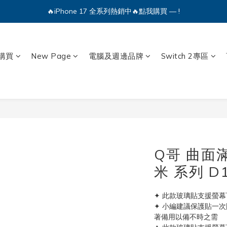
🔥iPhone 17 全系列熱銷中🔥點我購買 — !
💕加入Q哥 Line 新好友領優惠券！🎫
🔥iPhone 17 全系列熱銷中🔥點我購買 — !
購買
New Page
電腦及週邊品牌
Switch 2專區
Q哥 曲面
米 系列 D1
✦ 此款玻璃貼支援螢
✦ 小編建議保護貼一
著備用以備不時之需