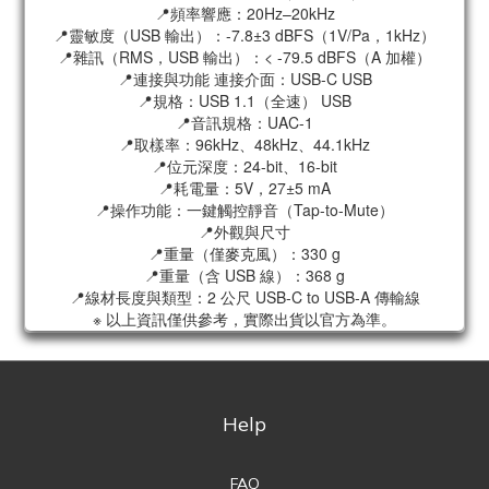
📍頻率響應：20Hz–20kHz
📍靈敏度（USB 輸出）：-7.8±3 dBFS（1V/Pa，1kHz）
📍雜訊（RMS，USB 輸出）：< -79.5 dBFS（A 加權）
📍連接與功能 連接介面：USB-C USB
📍規格：USB 1.1（全速） USB
📍音訊規格：UAC-1
📍取樣率：96kHz、48kHz、44.1kHz
📍位元深度：24-bit、16-bit
📍耗電量：5V，27±5 mA
📍操作功能：一鍵觸控靜音（Tap-to-Mute）
📍外觀與尺寸
📍重量（僅麥克風）：330 g
📍重量（含 USB 線）：368 g
📍線材長度與類型：2 公尺 USB-C to USB-A 傳輸線
※ 以上資訊僅供參考，實際出貨以官方為準。
Help
FAQ