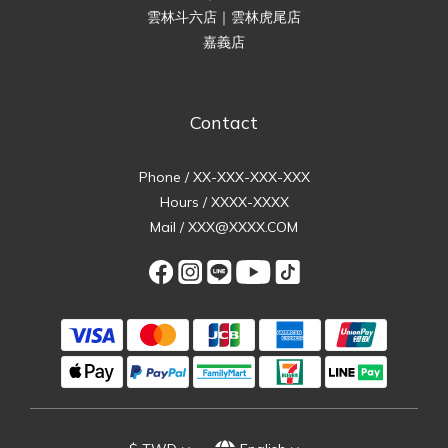
雲林斗六店｜雲林虎尾店
嘉義店
Contact
Phone / XX-XXX-XXX-XXX
Hours / XXXX-XXXX
Mail / XXX@XXXX.COM