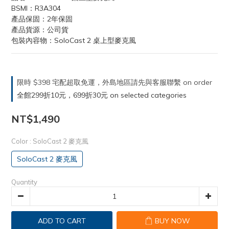
BSMI：R3A304
產品保固：2年保固
產品貨源：公司貨
包裝內容物：SoloCast 2 桌上型麥克風
限時 $398 宅配超取免運，外島地區請先與客服聯繫 on order
全館299折10元，699折30元 on selected categories
NT$1,490
Color
: SoloCast 2 麥克風
SoloCast 2 麥克風
Quantity
ADD TO CART
BUY NOW