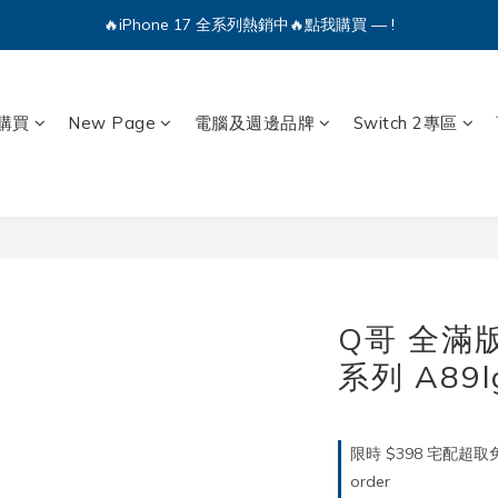
🔥iPhone 17 全系列熱銷中🔥點我購買 — !
💕加入Q哥 Line 新好友領優惠券！🎫
🔥iPhone 17 全系列熱銷中🔥點我購買 — !
購買
New Page
電腦及週邊品牌
Switch 2專區
Q哥 全滿
系列 A89l
限時 $398 宅配超
order