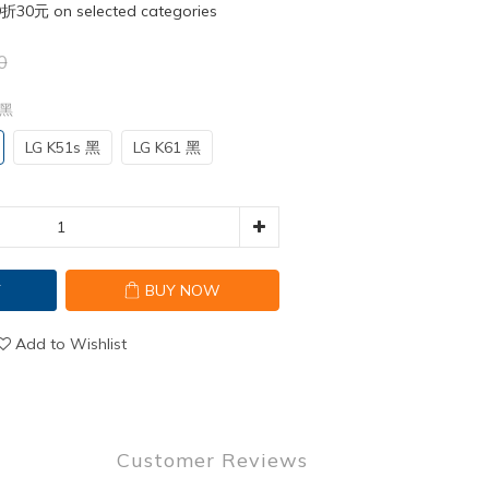
元 on selected categories
0
Q黑
LG K51s 黑
LG K61 黑
T
BUY NOW
Add to Wishlist
Customer Reviews