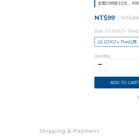
全館299折10元，699折30
NT$99
NT$16
Size
: LG G7/G7+ Thin
LG G7/G7+ ThinQ黑
Quantity
ADD TO CAR
Shipping & Payment