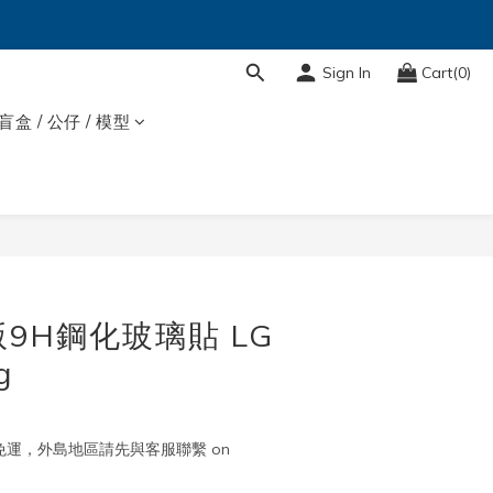
Sign In
Cart(0)
盲盒 / 公仔 / 模型
BUY NOW
版9H鋼化玻璃貼 LG
g
取免運，外島地區請先與客服聯繫 on