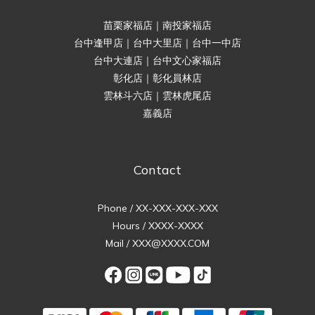
苗栗家福店｜南投家福店
台中逢甲店｜台中大里店｜台中一中店
台中大連店｜台中文心家福店
彰化店｜彰化員林店
雲林斗六店｜雲林虎尾店
嘉義店
Contact
Phone / XX-XXX-XXX-XXX
Hours / XXXX-XXXX
Mail / XXX@XXXX.COM