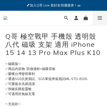
🔥iPhone 17 全系列熱銷中🔥點我購買 — !
💕加入Q哥 Line 新好友領優惠券！🎫
🔥iPhone 17 全系列熱銷中🔥點我購買 — !
Q哥 極空戰甲 手機殼 透明殼
八代 磁吸 支架 適用 iPhone
15 14 13 Pro Max Plus K10
✨磁吸版✨
✅商品內容物: 防撞邊框+磁吸背板
✅榮獲台灣發明專利
✅通過SGS抗黃測試、SGS軍規摔落測試MIL-STD-810G
✅可重複水洗易清潔
✅按鍵反饋超靈敏
✅可適用於無線充電
✨支架款✨